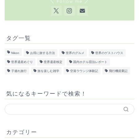
＼ Follow me ／
タグ一覧
Nikon
お得に旅する方法
世界のグルメ
世界のゲストハウス
世界遺産めぐり
世界遺産検定
国内ホテル宿泊レポート
子連れ旅行
旅を楽しむ雑学
空港ラウンジ体験記
飛行機搭乗記
気になるキーワードで検索！
カテゴリー