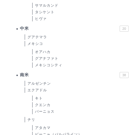
サマルカンド
タシケント
ヒヴァ
中米
20
グアテマラ
メキシコ
オアハカ
グアナファト
メキシコシティ
南米
38
アルゼンチン
エクアドル
キト
クエンカ
バーニョス
チリ
アタカマ
ビーニャ（バルパライソ）