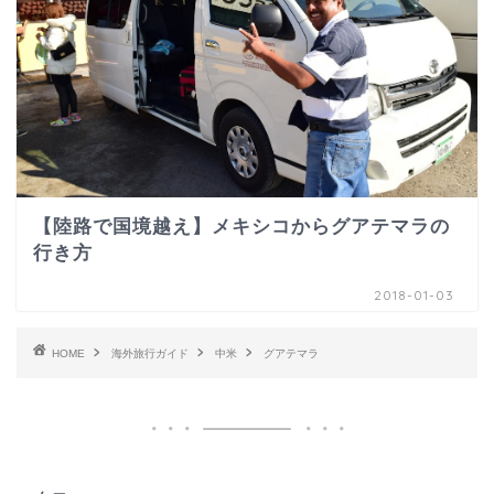
【陸路で国境越え】メキシコからグアテマラの
行き方
2018-01-03
HOME
海外旅行ガイド
中米
グアテマラ