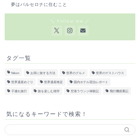
夢はバルセロナに住むこと
＼ Follow me ／
タグ一覧
Nikon
お得に旅する方法
世界のグルメ
世界のゲストハウス
世界遺産めぐり
世界遺産検定
国内ホテル宿泊レポート
子連れ旅行
旅を楽しむ雑学
空港ラウンジ体験記
飛行機搭乗記
気になるキーワードで検索！