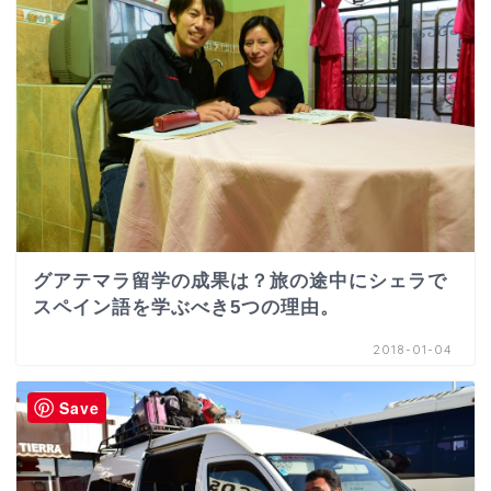
グアテマラ留学の成果は？旅の途中にシェラで
スペイン語を学ぶべき5つの理由。
2018-01-04
グアテマラ
Save