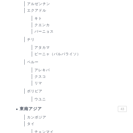
アルゼンチン
エクアドル
キト
クエンカ
バーニョス
チリ
アタカマ
ビーニャ（バルパライソ）
ペルー
アレキパ
クスコ
リマ
ボリビア
ウユニ
東南アジア
43
カンボジア
タイ
チェンマイ