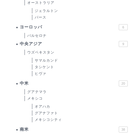
オーストラリア
ジェラルトン
パース
ヨーロッパ
6
バルセロナ
中央アジア
9
ウズベキスタン
サマルカンド
タシケント
ヒヴァ
中米
20
グアテマラ
メキシコ
オアハカ
グアナファト
メキシコシティ
南米
38