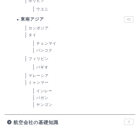
ボリビア
ウユニ
東南アジア
43
カンボジア
タイ
チェンマイ
バンコク
フィリピン
バギオ
マレーシア
ミャンマー
インレー
バガン
ヤンゴン
航空会社の基礎知識
3