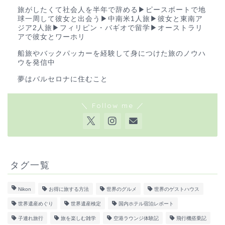
旅がしたくて社会人を半年で辞める▶︎ピースボートで地
球一周して彼女と出会う▶︎中南米1人旅▶︎彼女と東南ア
ジア2人旅▶︎フィリピン・バギオで留学▶︎オーストラリ
アで彼女とワーホリ
船旅やバックパッカーを経験して身につけた旅のノウハ
ウを発信中
夢はバルセロナに住むこと
＼ Follow me ／
タグ一覧
Nikon
お得に旅する方法
世界のグルメ
世界のゲストハウス
世界遺産めぐり
世界遺産検定
国内ホテル宿泊レポート
子連れ旅行
旅を楽しむ雑学
空港ラウンジ体験記
飛行機搭乗記