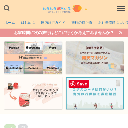
ホーム
はじめに
国内旅行ガイド
旅行の持ち物
お仕事依頼につい
お家時間に次の旅行はどこに行くか考えてみませんか？
Save
リマ
PR