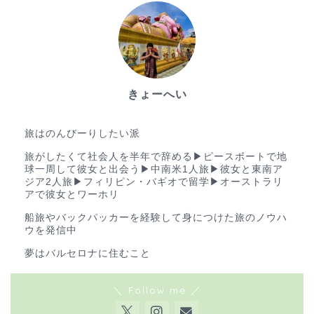
きょーへい
ゆる旅ブロガー
旅はのんびーりしたい派
旅がしたくて社会人を半年で辞める▶︎ピースボートで地
球一周して彼女と出会う▶︎中南米1人旅▶︎彼女と東南ア
ジア2人旅▶︎フィリピン・バギオで留学▶︎オーストラリ
アで彼女とワーホリ
船旅やバックパッカーを経験して身につけた旅のノウハ
ウを発信中
夢はバルセロナに住むこと
＼ Follow me ／