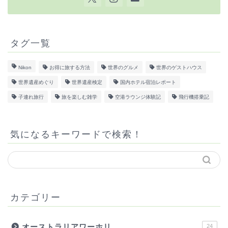
タグ一覧
Nikon
お得に旅する方法
世界のグルメ
世界のゲストハウス
世界遺産めぐり
世界遺産検定
国内ホテル宿泊レポート
子連れ旅行
旅を楽しむ雑学
空港ラウンジ体験記
飛行機搭乗記
気になるキーワードで検索！
カテゴリー
オーストラリアワーホリ
24