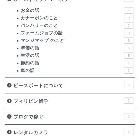
お金の話
4
カナーボンのこと
3
バンバリーのこと
2
ファームジョブの話
3
マンジマップ のこと
3
準備の話
5
生活の話
5
節約の話
1
車の話
2
ピースボートについて
5
フィリピン留学
2
ブログで稼ぐ
1
レンタルカメラ
2