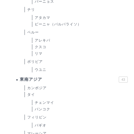
バーニョス
チリ
アタカマ
ビーニャ（バルパライソ）
ペルー
アレキパ
クスコ
リマ
ボリビア
ウユニ
東南アジア
43
カンボジア
タイ
チェンマイ
バンコク
フィリピン
バギオ
マレーシア