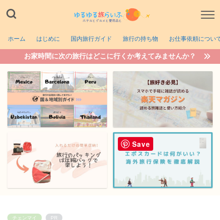
ホーム
はじめに
国内旅行ガイド
旅行の持ち物
お仕事依頼につい
お家時間に次の旅行はどこに行くか考えてみませんか？
Save
チェンマイ
PR