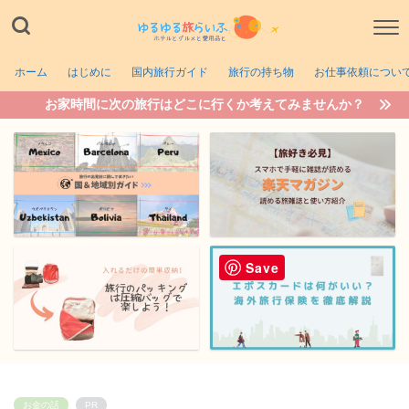
ホーム
はじめに
国内旅行ガイド
旅行の持ち物
お仕事依頼につい
お家時間に次の旅行はどこに行くか考えてみませんか？
Save
お金の話
PR