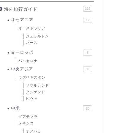
海外旅行ガイド
129
オセアニア
12
オーストラリア
ジェラルトン
パース
ヨーロッパ
6
バルセロナ
中央アジア
9
ウズベキスタン
サマルカンド
タシケント
ヒヴァ
中米
20
グアテマラ
メキシコ
オアハカ