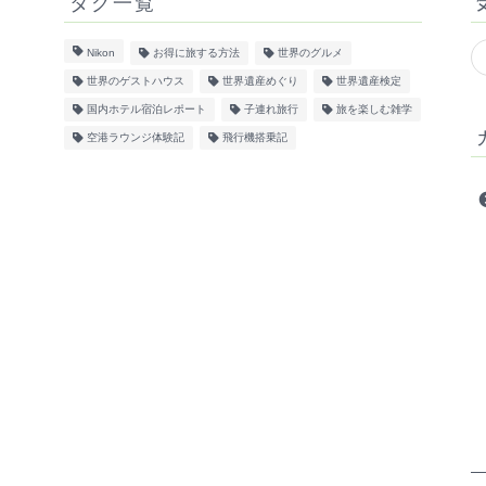
タグ一覧
Nikon
お得に旅する方法
世界のグルメ
世界のゲストハウス
世界遺産めぐり
世界遺産検定
国内ホテル宿泊レポート
子連れ旅行
旅を楽しむ雑学
空港ラウンジ体験記
飛行機搭乗記