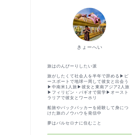
きょーへい
ゆる旅ブロガー
旅はのんびーりしたい派
旅がしたくて社会人を半年で辞める▶︎ピ
ースボートで地球一周して彼女と出会う
▶︎中南米1人旅▶︎彼女と東南アジア2人旅
▶︎フィリピン・バギオで留学▶︎オースト
ラリアで彼女とワーホリ
船旅やバックパッカーを経験して身につ
けた旅のノウハウを発信中
夢はバルセロナに住むこと