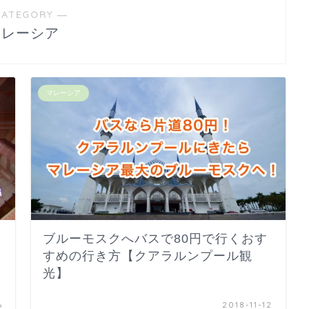
CATEGORY ―
マレーシア
マレーシア
ブルーモスクへバスで80円で行くおす
すめの行き方【クアラルンプール観
光】
6
2018-11-12