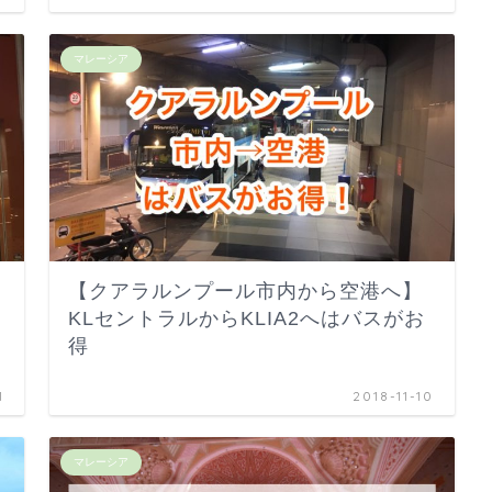
マレーシア
【クアラルンプール市内から空港へ】
KLセントラルからKLIA2へはバスがお
得
1
2018-11-10
マレーシア