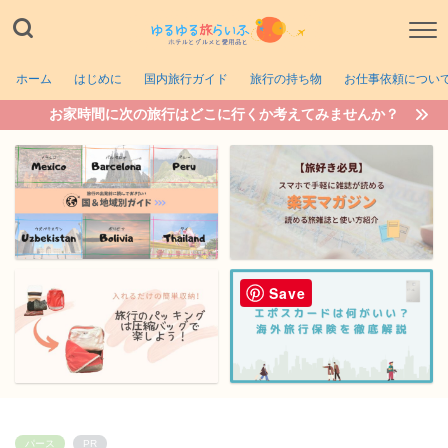
ホーム
はじめに
国内旅行ガイド
旅行の持ち物
お仕事依頼につい
お家時間に次の旅行はどこに行くか考えてみませんか？
Save
パース
PR