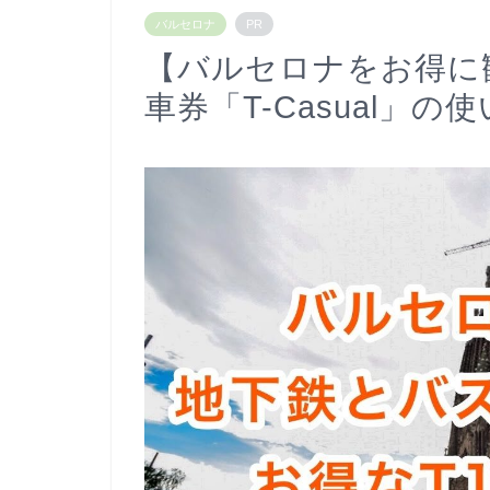
バルセロナ
PR
【バルセロナをお得に
車券「T-Casual」