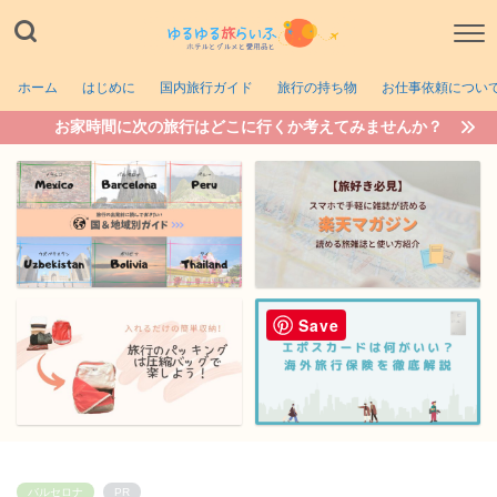
ホーム
はじめに
国内旅行ガイド
旅行の持ち物
お仕事依頼につい
お家時間に次の旅行はどこに行くか考えてみませんか？
Save
バルセロナ
PR