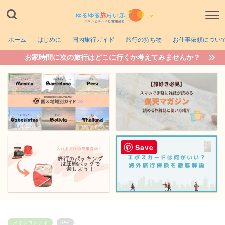
ホーム
はじめに
国内旅行ガイド
旅行の持ち物
お仕事依頼につい
お家時間に次の旅行はどこに行くか考えてみませんか？
Save
メキシコシティ
PR