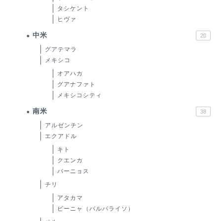
タシケント
ヒヴァ
中米
20
グアテマラ
メキシコ
オアハカ
グアナファト
メキシコシティ
南米
38
アルゼンチン
エクアドル
キト
クエンカ
バーニョス
チリ
アタカマ
ビーニャ（バルパライソ）