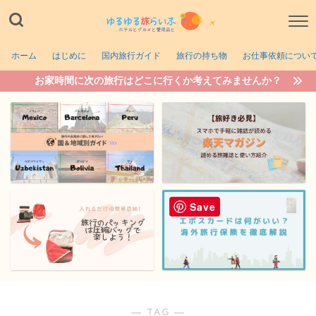
ホーム
はじめに
国内旅行ガイド
旅行の持ち物
お仕事依頼につい
お家時間に次の旅行はどこに行くか考えてみませんか？
Save
― TAG ―