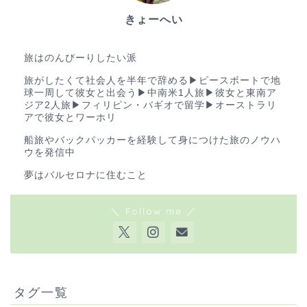
きょーへい
ゆる旅ブロガー
旅はのんびーりしたい派
旅がしたくて社会人を半年で辞める▶︎ピースボートで地
球一周して彼女と出会う▶︎中南米1人旅▶︎彼女と東南ア
ジア2人旅▶︎フィリピン・バギオで留学▶︎オーストラリ
アで彼女とワーホリ
船旅やバックパッカーを経験して身につけた旅のノウハ
ウを発信中
夢はバルセロナに住むこと
＼ Follow me ／
タグ一覧