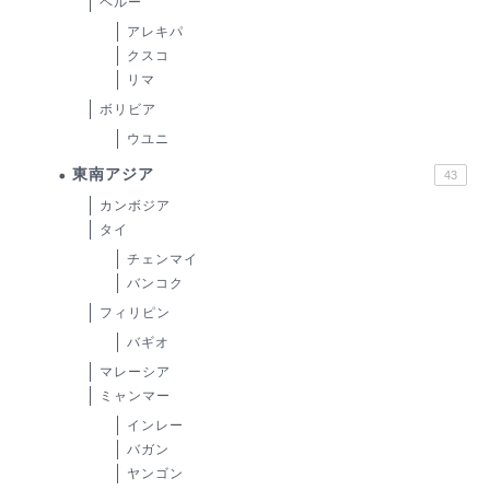
ペルー
アレキパ
クスコ
リマ
ボリビア
ウユニ
東南アジア
43
カンボジア
タイ
チェンマイ
バンコク
フィリピン
バギオ
マレーシア
ミャンマー
インレー
バガン
ヤンゴン