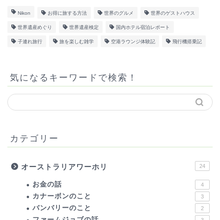
Nikon
お得に旅する方法
世界のグルメ
世界のゲストハウス
世界遺産めぐり
世界遺産検定
国内ホテル宿泊レポート
子連れ旅行
旅を楽しむ雑学
空港ラウンジ体験記
飛行機搭乗記
気になるキーワードで検索！
カテゴリー
オーストラリアワーホリ
24
お金の話
4
カナーボンのこと
3
バンバリーのこと
2
ファームジョブの話
3