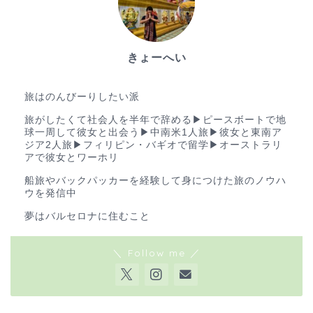
きょーへい
ゆる旅ブロガー
旅はのんびーりしたい派
旅がしたくて社会人を半年で辞める▶︎ピースボートで地
球一周して彼女と出会う▶︎中南米1人旅▶︎彼女と東南ア
ジア2人旅▶︎フィリピン・バギオで留学▶︎オーストラリ
アで彼女とワーホリ
船旅やバックパッカーを経験して身につけた旅のノウハ
ウを発信中
夢はバルセロナに住むこと
＼ Follow me ／