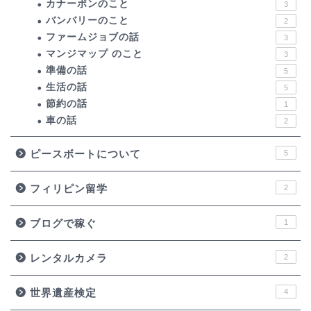
カナーボンのこと
3
バンバリーのこと
2
ファームジョブの話
3
マンジマップ のこと
3
準備の話
5
生活の話
5
節約の話
1
車の話
2
ピースボートについて
5
フィリピン留学
2
ブログで稼ぐ
1
レンタルカメラ
2
世界遺産検定
4