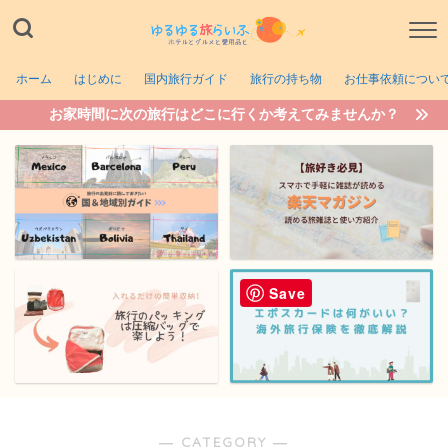
ホーム
はじめに
国内旅行ガイド
旅行の持ち物
お仕事依頼につい
お家時間に次の旅行はどこに行くか考えてみませんか？
Save
― CATEGORY ―