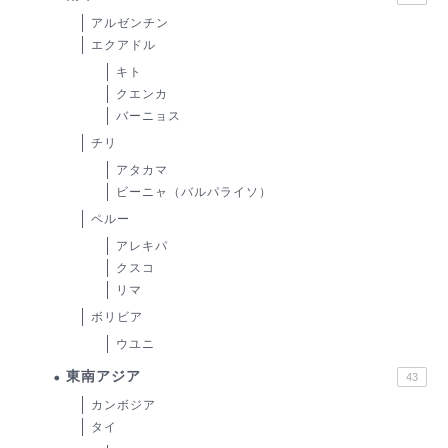
アルゼンチン
エクアドル
キト
クエンカ
バーニョス
チリ
アタカマ
ビーニャ（バルパライソ）
ペルー
アレキパ
クスコ
リマ
ボリビア
ウユニ
東南アジア
43
カンボジア
タイ