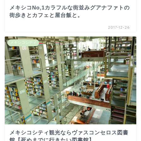
メキシコNo,1カラフルな街並みグアナファトの
街歩きとカフェと屋台飯と。
2017-12-26
メキシコシティ
メキシコシティ観光ならヴァスコンセロス図書
館【死ぬまでに行きたい図書館】