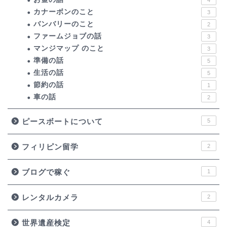
カナーボンのこと
3
バンバリーのこと
2
ファームジョブの話
3
マンジマップ のこと
3
準備の話
5
生活の話
5
節約の話
1
車の話
2
ピースボートについて
5
フィリピン留学
2
ブログで稼ぐ
1
レンタルカメラ
2
世界遺産検定
4