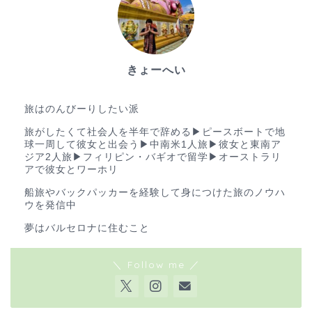
きょーへい
ゆる旅ブロガー
旅はのんびーりしたい派
旅がしたくて社会人を半年で辞める▶︎ピースボートで地
球一周して彼女と出会う▶︎中南米1人旅▶︎彼女と東南ア
ジア2人旅▶︎フィリピン・バギオで留学▶︎オーストラリ
アで彼女とワーホリ
船旅やバックパッカーを経験して身につけた旅のノウハ
ウを発信中
夢はバルセロナに住むこと
＼ Follow me ／